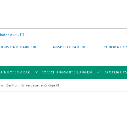
hofer AISEC
JOBS UND KARRIERE
ANSPRECHPARTNER
PUBLIKATIO
AUNHOFER AISEC
FORSCHUNGSABTEILUNGEN
SPOTLIGHTS
en
Zentrum für vertrauenswürdige KI