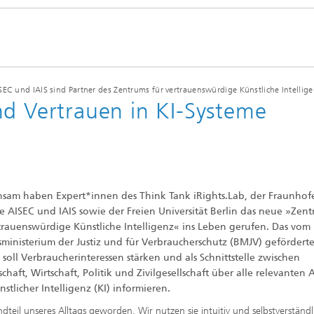
EC und IAIS sind Partner des Zentrums für vertrauenswürdige Künstliche Intelligen
nd Vertrauen in KI-Systeme
sam haben Expert*innen des Think Tank iRights.Lab, der Fraunhof
te AISEC und IAIS sowie der Freien Universität Berlin das neue »Zen
rtrauenswürdige Künstliche Intelligenz« ins Leben gerufen. Das vom
ministerium der Justiz und für Verbraucherschutz (BMJV) gefördert
 soll Verbraucherinteressen stärken und als Schnittstelle zwischen
chaft, Wirtschaft, Politik und Zivilgesellschaft über alle relevanten
stlicher Intelligenz (KI) informieren.
ndteil unseres Alltags geworden. Wir nutzen sie intuitiv und selbstverständl