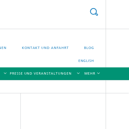
NEN
KONTAKT UND ANFAHRT
BLOG
ENGLISH
PRESSE UND VERANSTALTUNGEN
MEHR
[X]
[X]
[X]
[X]