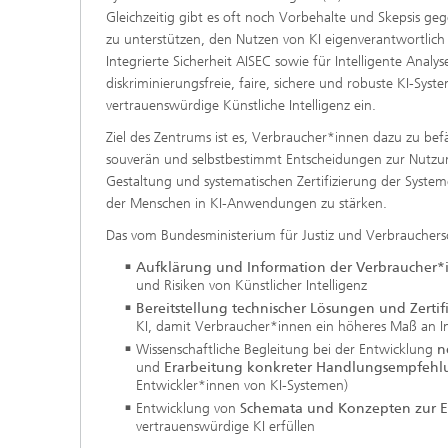
Gleichzeitig gibt es oft noch Vorbehalte und Skepsis 
zu unterstützen, den Nutzen von KI eigenverantwortlich
Integrierte Sicherheit AISEC sowie für Intelligente Anal
diskriminierungsfreie, faire, sichere und robuste KI-Sy
vertrauenswürdige Künstliche Intelligenz ein.
Ziel des Zentrums ist es, Verbraucher*innen dazu zu be
souverän und selbstbestimmt Entscheidungen zur Nutzu
Gestaltung und systematischen Zertifizierung der Syste
der Menschen in KI-Anwendungen zu stärken.
Das vom Bundesministerium für Justiz und Verbrauchersch
Aufklärung und Information der Verbraucher*
und Risiken von Künstlicher Intelligenz
Bereitstellung technischer Lösungen und Zerti
KI, damit Verbraucher*innen ein höheres Maß an Inf
Wissenschaftliche Begleitung bei der Entwicklung
n
und
Erarbeitung konkreter Handlungsempfeh
Entwickler*innen von KI-Systemen)
Entwicklung von
Schemata und Konzepten zur E
vertrauenswürdige KI erfüllen