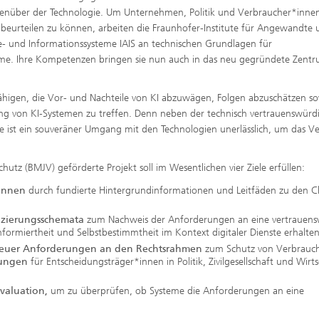
gegenüber der Technologie. Um Unternehmen, Politik und Verbraucher*inne
 beurteilen zu können, arbeiten die Fraunhofer-Institute für Angewandte
yse- und Informationssysteme IAIS an technischen Grundlagen für
steme. Ihre Kompetenzen bringen sie nun auch in das neu gegründete Zentr
fähigen, die Vor- und Nachteile von KI abzuwägen, Folgen abzuschätzen s
ng von KI-Systemen zu treffen. Denn neben der technisch vertrauenswürd
me ist ein souveräner Umgang mit den Technologien unerlässlich, um das V
utz (BMJV) geförderte Projekt soll im Wesentlichen vier Ziele erfüllen:
innen
durch fundierte Hintergrundinformationen und Leitfäden zu den 
fizierungsschemata
zum Nachweis der Anforderungen an eine vertrauens
ormiertheit und Selbstbestimmtheit im Kontext digitaler Dienste erhalte
euer Anforderungen an den Rechtsrahmen
zum Schutz von Verbrauc
lungen
für Entscheidungsträger*innen in Politik, Zivilgesellschaft und Wirts
valuation,
um zu überprüfen, ob Systeme die Anforderungen an eine