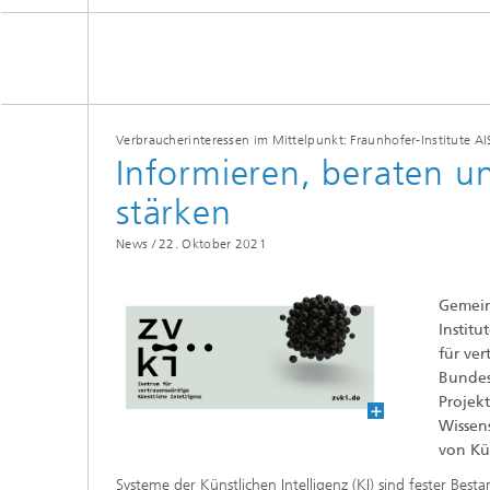
Verbraucherinteressen im Mittelpunkt: Fraunhofer-Institute AIS
Informieren, beraten u
stärken
News /
22. Oktober 2021
Gemein
Institu
für ve
Bundes
Projekt
Wissens
von Kün
Systeme der Künstlichen Intelligenz (KI) sind fester Besta