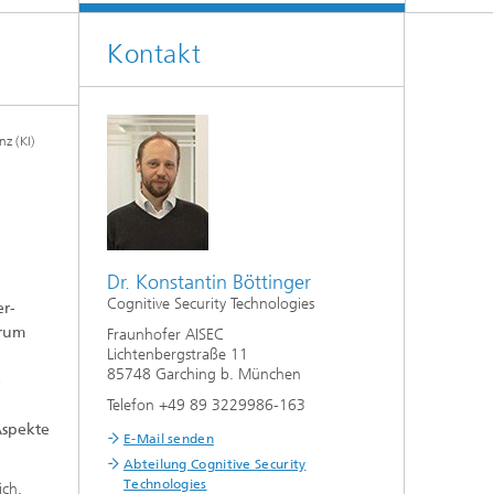
Kontakt
z (KI)
Dr. Konstantin Böttinger
Cognitive Security Technologies
er-
trum
Fraunhofer AISEC
Lichtenbergstraße 11
85748 Garching b. München
e
Telefon +49 89 3229986-163
 Aspekte
E-Mail senden
Abteilung Cognitive Security
Technologies
ich.