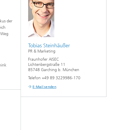
okus der
eich
m Weg
Tobias Steinhäußer
PR & Marketing
Fraunhofer AISEC
Lichtenbergstraße 11
hink
85748 Garching b. München
Telefon +49 89 3229986-170
E-Mail senden