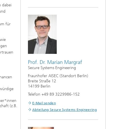
n dabei
 und
um für
owie
igen
ertrauen
Prof. Dr. Marian Margraf
Secure Systems Engineering
Fraunhofer AISEC (Standort Berlin)
Chancen
Breite Straße 12
14199 Berlin
würdige
n
Telefon +49 89 3229986-152
her*innen
E-Mail senden
chaft (z.B.
Abteilung Secure Systems Engineering