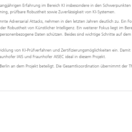
r langjährigen Erfahrung im Bereich KI insbesondere in den Schwerpunkten
rning, prüfbare Robustheit sowie Zuverlässigkeit von KI-Systemen.
nnte Adversarial Attacks, nehmen in den letzten Jahren deutlich zu. Ein F
er Robustheit von Künstlicher Intelligenz. Ein weiterer Fokus liegt im Ber
nd personenbezogene Daten schützen. Beides sind wichtige Schritte auf de
wicklung von KI-Prüfverfahren und Zertifizierungsmöglichkeiten ein. Damit
Fraunhofer IAIS und Fraunhofer AISEC ideal in diesem Projekt.
t Berlin an dem Projekt beteiligt. Die Gesamtkoordination übernimmt der T