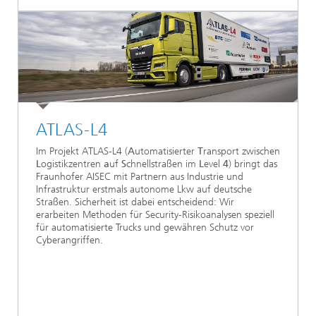
ATLAS-L4
Im Projekt ATLAS-L4 (
A
utomatisierter
T
ransport zwischen
L
ogistikzentren
a
uf
S
chnellstraßen im
L
evel
4
) bringt das
Fraunhofer AISEC mit Partnern aus Industrie und
Infrastruktur erstmals autonome Lkw auf deutsche
Straßen. Sicherheit ist dabei entscheidend: Wir
erarbeiten Methoden für Security-Risikoanalysen speziell
für automatisierte Trucks und gewähren Schutz vor
Cyberangriffen.